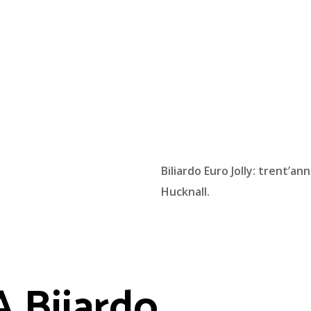
Biliardo Euro Jolly: trent’an
Hucknall.
A Biiardo