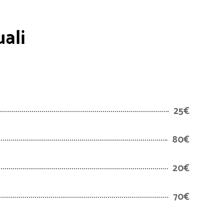
ali
25€
80€
20€
70€